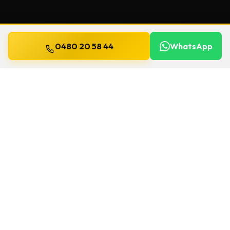
0480 20 58 44
WhatsApp
Mis à jour le
13 juillet 2026
Clés de sécurité à Etterbeek
Un souci de serrure à Etterbeek ? Chez
Willems, on se déplace
24h/24 et 7j/7
pour
une
clés de sécurité
. Le délai et le prix sont