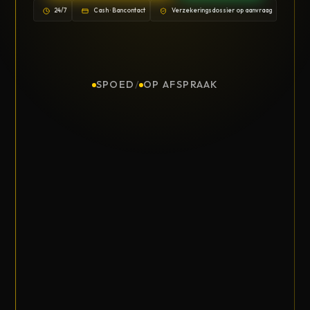
24/7
Cash · Bancontact
Verzekeringsdossier op aanvraag
SPOED
/
OP AFSPRAAK