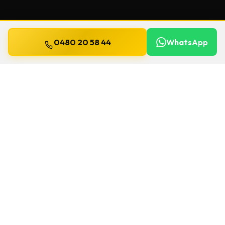
0480 20 58 44
WhatsApp
Bijgewerkt op
13 juli 2026
Veiligheidssleutels in Houthalen
Helchteren
Beschermde sleutels kopieert u niet zomaar
bij de eerste de beste. We controleren het
model, de eigendomskaart en leveren een