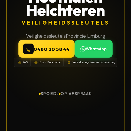
Helchteren
VEILIGHEIDSSLEUTELS
Veiligheidssleutels
Provincie Limburg
0480 20 58 44
WhatsApp
24/7
Cash · Bancontact
Verzekeringsdossier op aanvraag
SPOED
/
OP AFSPRAAK