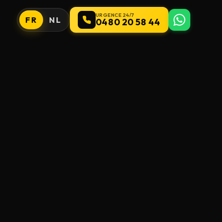
URGENCE 24/7
FR
NL
0480 20 58 44