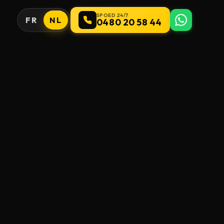
SPOED 24/7
FR
NL
0480 20 58 44