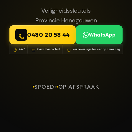
Veiligheidssleutels
Provincie Henegouwen
0480 20 58 44
WhatsApp
24/7
Cash · Bancontact
Verzekeringsdossier op aanvraag
SPOED
/
OP AFSPRAAK