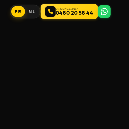
URGENCE 24/7
FR
NL
0480 20 58 44