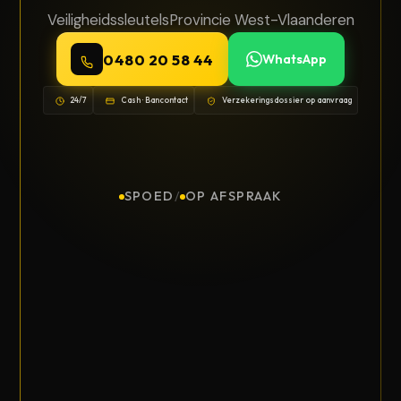
Veiligheidssleutels
Provincie West-Vlaanderen
0480 20 58 44
WhatsApp
24/7
Cash · Bancontact
Verzekeringsdossier op aanvraag
SPOED
/
OP AFSPRAAK