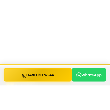
0480 20 58 44
WhatsApp
WILLEMS
SLOTENMAKER
Slotenmaker dag en nacht beschikbaar in
heel België.