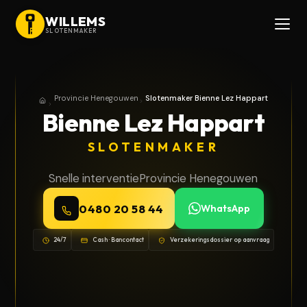
WILLEMS
SLOTENMAKER
Provincie Henegouwen
Slotenmaker Bienne Lez Happart
Home
Provincie Henegouwen
Bienne Lez Happart
SLOTENMAKER
Snelle interventie
Provincie Henegouwen
0480 20 58 44
WhatsApp
24/7
Cash · Bancontact
Verzekeringsdossier op aanvraag