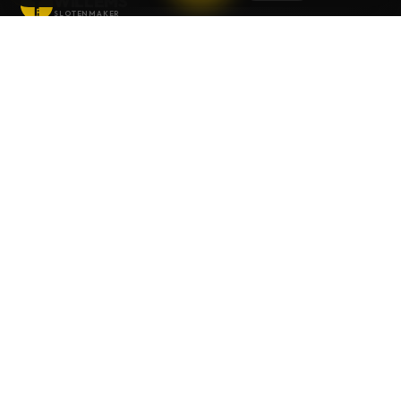
WILLEMS
SLOTENMAKER
Slotenmaker dag en nacht beschikbaar in
heel België.
SNELLE LINKS
Home
Diensten
Gids
Contact
Over ons