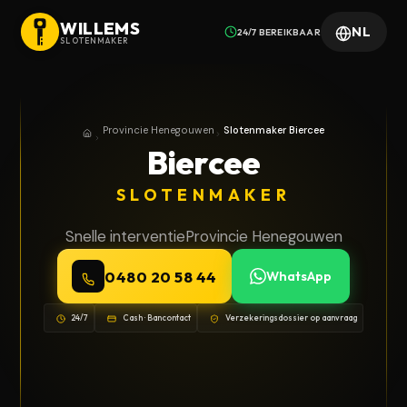
WILLEMS
NL
24/7 BEREIKBAAR
SLOTENMAKER
Provincie Henegouwen
Slotenmaker Biercee
Home
Provincie Henegouwen
Biercee
SLOTENMAKER
Snelle interventie
Provincie Henegouwen
0480 20 58 44
WhatsApp
24/7
Cash · Bancontact
Verzekeringsdossier op aanvraag