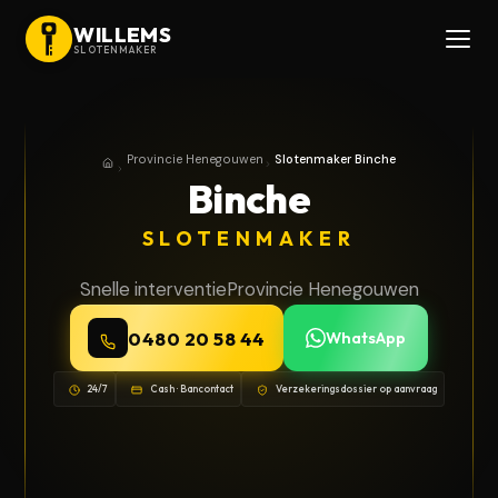
WILLEMS
SLOTENMAKER
Provincie Henegouwen
Slotenmaker Binche
Home
Provincie Henegouwen
Binche
SLOTENMAKER
Snelle interventie
Provincie Henegouwen
0480 20 58 44
WhatsApp
24/7
Cash · Bancontact
Verzekeringsdossier op aanvraag