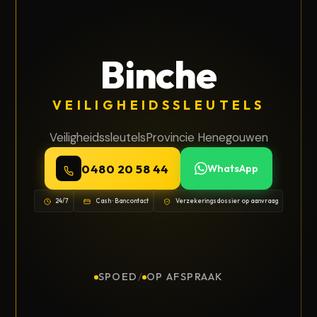
Binche
VEILIGHEIDSSLEUTELS
Veiligheidssleutels
Provincie Henegouwen
0480 20 58 44
WhatsApp
24/7
Cash · Bancontact
Verzekeringsdossier op aanvraag
SPOED
/
OP AFSPRAAK