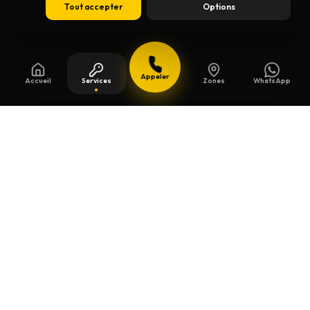
Tout accepter
Options
Appeler
Accueil
Services
Zones
WhatsApp
Mis à jour le
13 juillet 2026
Clés de sécurité à Binche
Un souci de serrure à Binche ? Chez Willems,
on se déplace
24h/24 et 7j/7
pour une
clés
de sécurité
. Le délai et le prix sont confirmés