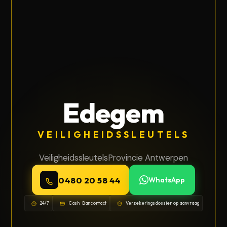
Edegem
VEILIGHEIDSSLEUTELS
Veiligheidssleutels
Provincie Antwerpen
0480 20 58 44
WhatsApp
24/7
Cash · Bancontact
Verzekeringsdossier op aanvraag