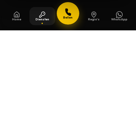
Bellen
Home
Diensten
Regio's
WhatsApp
Bijgewerkt op
13 juli 2026
Veiligheidssleutels in Edegem
Beschermde sleutels kopieert u niet zomaar
bij de eerste de beste. We controleren het
model, de eigendomskaart en leveren een
nette duplicatie.