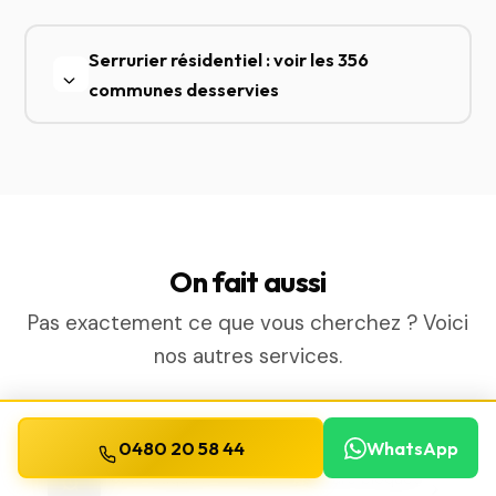
Serrurier résidentiel : voir les 356
communes desservies
On fait aussi
Pas exactement ce que vous cherchez ? Voici
nos autres services.
0480 20 58 44
WhatsApp
Serrurier urgence
Porte claquée, clé cassée, serrure bloquée