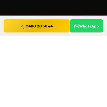
0480 20 58 44
WhatsApp
Mis à jour le
13 juillet 2026
Clés de sécurité à Berlare
Un souci de serrure à Berlare ? Chez Willems,
on se déplace
24h/24 et 7j/7
pour une
clés
de sécurité
. Le délai et le prix sont confirmés