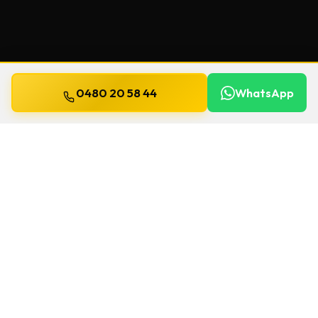
0480 20 58 44
WhatsApp
Mis à jour le
13 juillet 2026
Clés de sécurité à Bierbeek
Un souci de serrure à Bierbeek ? Chez Willems,
on se déplace
24h/24 et 7j/7
pour une
clés