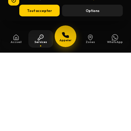
Tout accepter
Options
Appeler
Accueil
Services
Zones
WhatsApp
Mis à jour le
13 juillet 2026
Clés de sécurité à Damme
Un souci de serrure à Damme ? Chez Willems,
on se déplace
24h/24 et 7j/7
pour une
clés