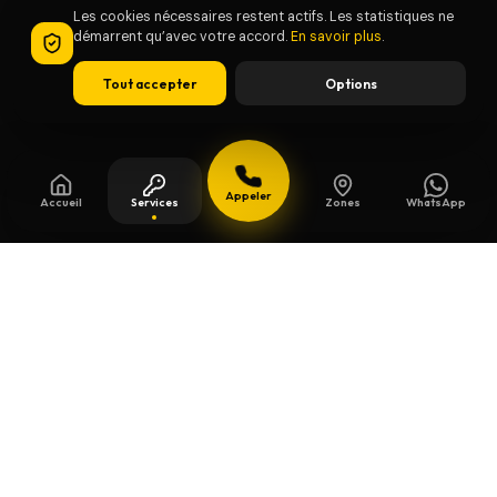
Les cookies nécessaires restent actifs. Les statistiques ne
démarrent qu’avec votre accord.
En savoir plus
.
Tout accepter
Options
Appeler
Accueil
Services
Zones
WhatsApp
Mis à jour le
13 juillet 2026
Clés de sécurité à Deurne