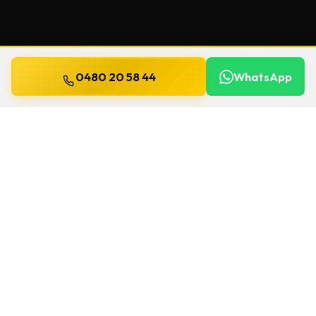
0480 20 58 44
WhatsApp
Mis à jour le
13 juillet 2026
Clés de sécurité à Diest
Un souci de serrure à Diest ? Chez Willems, on
se déplace
24h/24 et 7j/7
pour une
clés de
sécurité
. Le délai et le prix sont confirmés