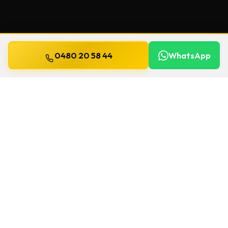
0480 20 58 44
WhatsApp
Mis à jour le
13 juillet 2026
Clés de sécurité à Eeklo
Un souci de serrure à Eeklo ? Chez Willems, on
se déplace
24h/24 et 7j/7
pour une
clés de
sécurité
. Le délai et le prix sont confirmés