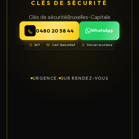
CLÉS DE SÉCURITÉ
Clés de sécurité
Bruxelles-Capitale
0480 20 58 44
WhatsApp
24/7
Cash · Bancontact
Dossier assurance
URGENCE
/
SUR RENDEZ-VOUS