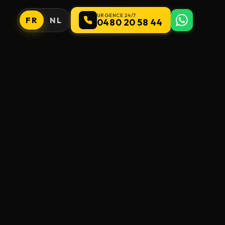
URGENCE 24/7
FR
NL
0480 20 58 44