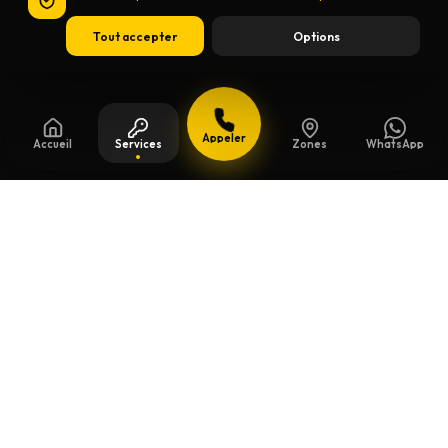
Tout accepter
Options
Appeler
Accueil
Services
Zones
WhatsApp
Mis à jour le
13 juillet 2026
Clés de sécurité à Fleurus
Un souci de serrure à Fleurus ? Chez Willems,
on se déplace
24h/24 et 7j/7
pour une
clés