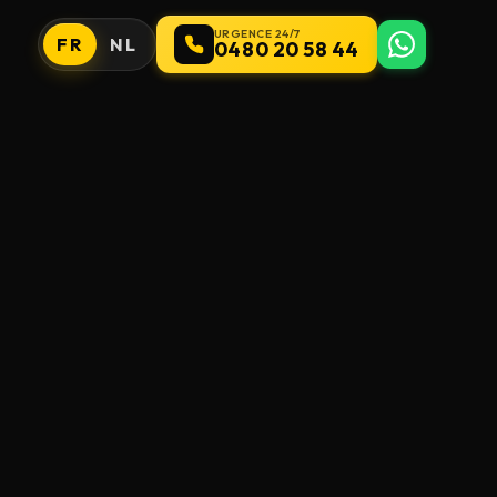
URGENCE 24/7
FR
NL
0480 20 58 44