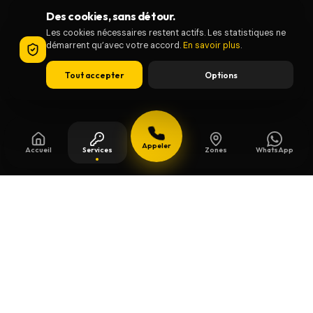
Des cookies, sans détour.
Les cookies nécessaires restent actifs. Les statistiques ne
démarrent qu’avec votre accord.
En savoir plus
.
Tout accepter
Options
Appeler
Accueil
Services
Zones
WhatsApp
Mis à jour le
13 juillet 2026
Clés de sécurité à Geetbets