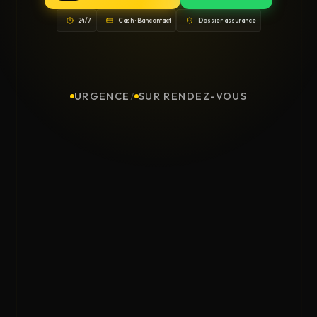
24/7
Cash · Bancontact
Dossier assurance
URGENCE
/
SUR RENDEZ-VOUS