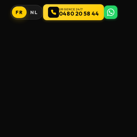
URGENCE 24/7
FR
NL
0480 20 58 44