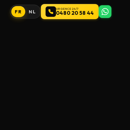
URGENCE 24/7
FR
NL
0480 20 58 44