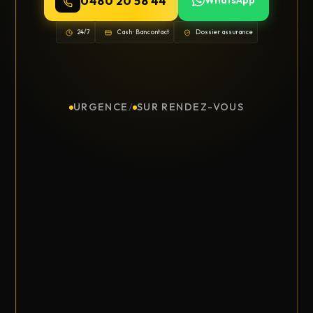
0480 20 58 44
24/7
Cash · Bancontact
Dossier assurance
URGENCE
/
SUR RENDEZ-VOUS