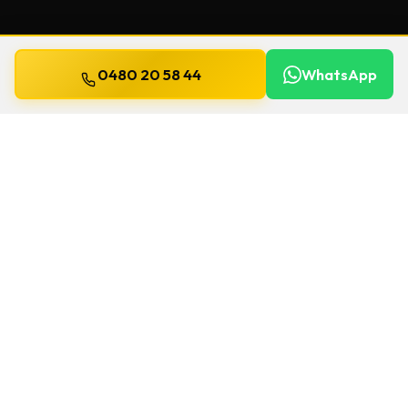
0480 20 58 44
WhatsApp
Mis à jour le
13 juillet 2026
Clés de sécurité à Jalhay
Un souci de serrure à Jalhay ? Chez Willems,
on se déplace
24h/24 et 7j/7
pour une
clés
de sécurité
. Le délai et le prix sont confirmés
avant le départ.