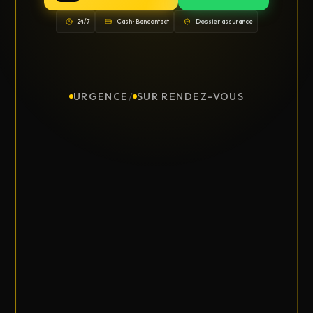
24/7
Cash · Bancontact
Dossier assurance
URGENCE
/
SUR RENDEZ-VOUS