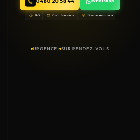
0480 20 58 44
WhatsApp
24/7
Cash · Bancontact
Dossier assurance
URGENCE
/
SUR RENDEZ-VOUS