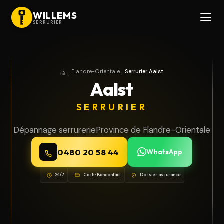
WILLEMS
SERRURIER
Flandre-Orientale
Serrurier Aalst
Accueil
Province de Flandre-Orientale
Aalst
SERRURIER
Dépannage serrurerie
Province de Flandre-Orientale
0480 20 58 44
WhatsApp
24/7
Cash · Bancontact
Dossier assurance