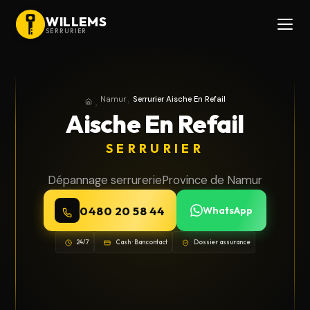
WILLEMS
SERRURIER
Namur
Serrurier Aische En Refail
Accueil
Province de Namur
Aische En Refail
SERRURIER
Dépannage serrurerie
Province de Namur
0480 20 58 44
WhatsApp
24/7
Cash · Bancontact
Dossier assurance