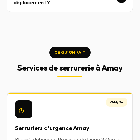
déplacement ?
CE QU'ON FAIT
Services de serrurerie à Amay
24H/24
Serruriers d'urgence Amay
Bloqué dehors en Province de Liège ? Que ce