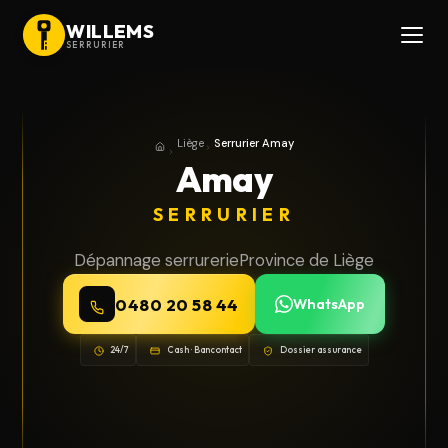
WILLEMS
SERRURIER
Liège
Serrurier Amay
Accueil
Province de Liège
Amay
SERRURIER
Dépannage serrurerie
Province de Liège
0480 20 58 44
WhatsApp
24/7
Cash · Bancontact
Dossier assurance