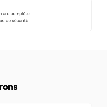
errure complète
eau de sécurité
rons