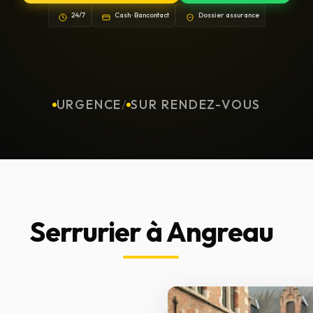
24/7
Cash · Bancontact
Dossier assurance
URGENCE
/
SUR RENDEZ-VOUS
Serrurier à Angreau