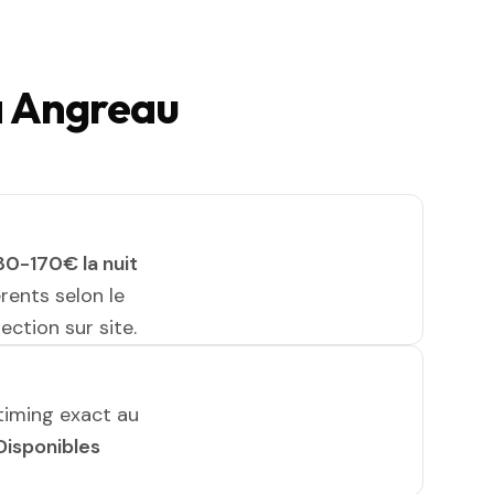
à Angreau
30-170€ la nuit
érents selon le
ection sur site.
timing exact au
Disponibles