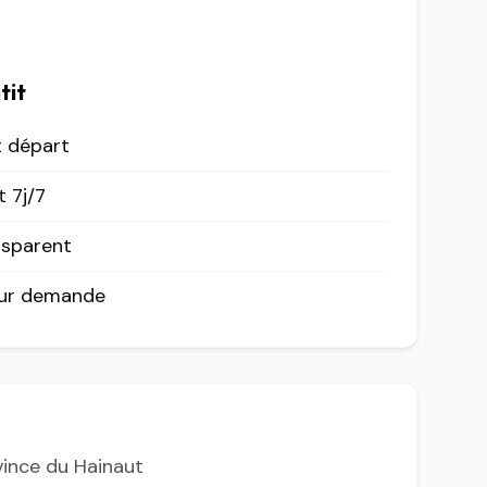
tit
t départ
 7j/7
nsparent
sur demande
vince du Hainaut