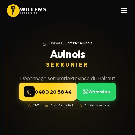
WILLEMS
SERRURIER
Hainaut
Serrurier Aulnois
Accueil
Province du Hainaut
Aulnois
SERRURIER
Dépannage serrurerie
Province du Hainaut
0480 20 58 44
WhatsApp
24/7
Cash · Bancontact
Dossier assurance