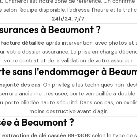
 Charleroi est notre zone de référence. On confirme 
selon l'équipe disponible, l'adresse, l'heure et le trafic
24h/24, 7j/7
.
assurances à Beaumont ?
e
facture détaillée
après intervention, avec photos et 
r votre dossier assurance. La prise en charge dépend
votre contrat et de la validation de votre assureur.
orte sans l'endommager à Beau
majorité des cas.
On privilégie les techniques non-dest
serrure ancienne très usée, porte verrouillée à double 
 porte blindée haute sécurité. Dans ces cas, on expliq
moins destructive avant d'agir.
ssée à Beaumont ?
:
extraction de clé cassée 89-130€
selon le type de se