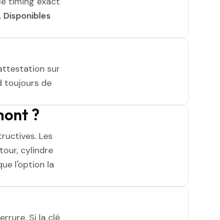
le timing exact
.
Disponibles
attestation sur
 toujours de
mont ?
ructives. Les
tour, cylindre
ue l'option la
rrure. Si la clé