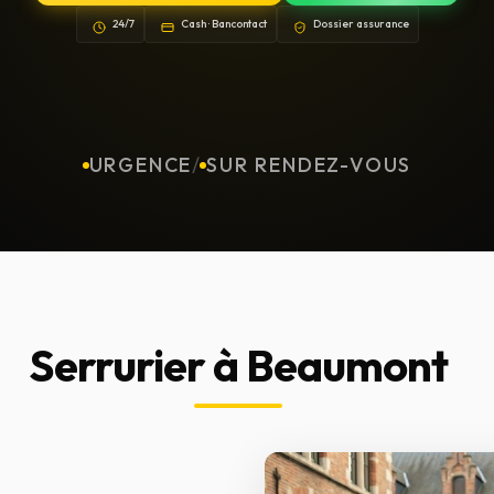
24/7
Cash · Bancontact
Dossier assurance
URGENCE
/
SUR RENDEZ-VOUS
Serrurier à Beaumont