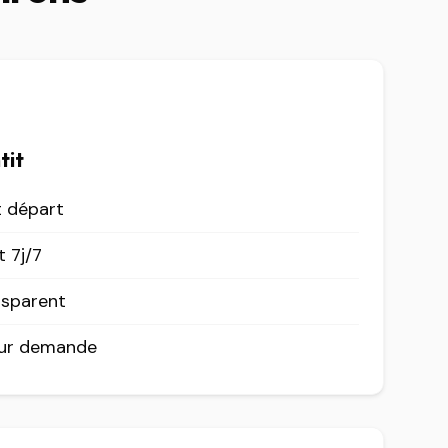
tit
t départ
 7j/7
nsparent
sur demande