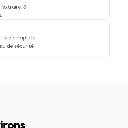
'extraire. Si
.
errure complète
eau de sécurité
irons