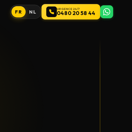
URGENCE 24/7
FR
NL
0480 20 58 44