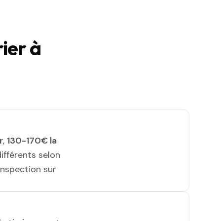
ier à
r
,
130-170€ la
différents selon
 inspection sur