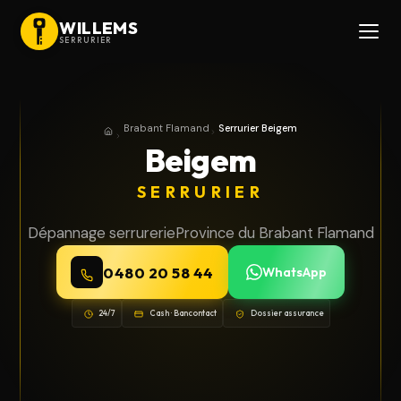
WILLEMS
SERRURIER
Brabant Flamand
Serrurier Beigem
Accueil
Province du Brabant Flamand
Beigem
SERRURIER
Dépannage serrurerie
Province du Brabant Flamand
0480 20 58 44
WhatsApp
24/7
Cash · Bancontact
Dossier assurance