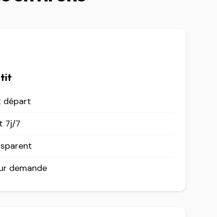
tit
t départ
 7j/7
nsparent
sur demande