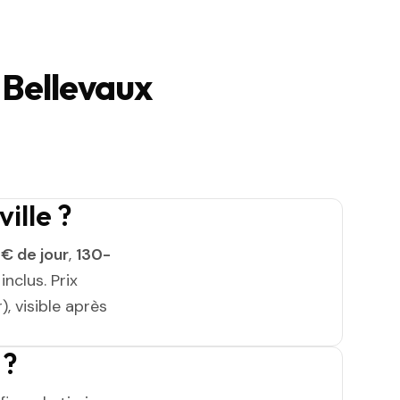
 Bellevaux
ille ?
€ de jour
,
130-
nclus. Prix
, visible après
 ?