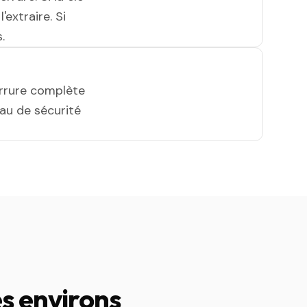
'extraire. Si
.
errure complète
eau de sécurité
es environs