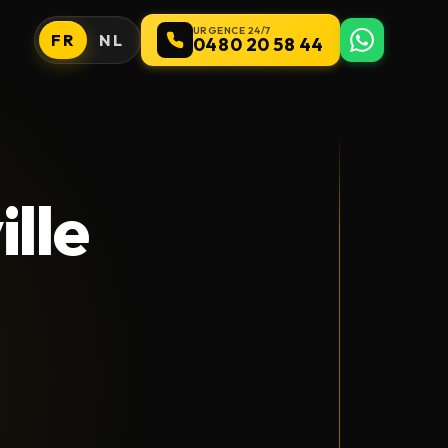
URGENCE 24/7
FR
NL
0480 20 58 44
lle