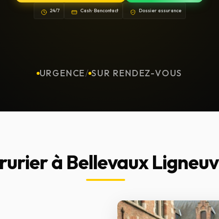
24/7
Cash · Bancontact
Dossier assurance
URGENCE
/
SUR RENDEZ-VOUS
rurier à Bellevaux Ligneuvi