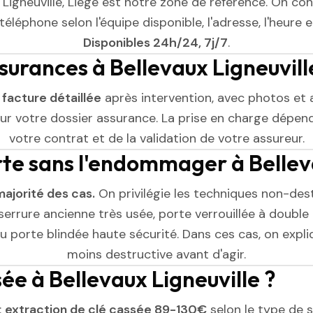
 Ligneuville, Liège est notre zone de référence. On con
éléphone selon l'équipe disponible, l'adresse, l'heure et
Disponibles 24h/24, 7j/7
.
surances à Bellevaux Ligneuvill
e
facture détaillée
après intervention, avec photos et 
r votre dossier assurance. La prise en charge dépend
votre contrat et de la validation de votre assureur.
rte sans l'endommager à Belleva
majorité des cas.
On privilégie les techniques non-dest
serrure ancienne très usée, porte verrouillée à double 
 porte blindée haute sécurité. Dans ces cas, on expliq
moins destructive avant d'agir.
sée à Bellevaux Ligneuville ?
:
extraction de clé cassée 89-130€
selon le type de se