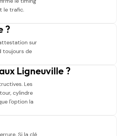
firme le timing
 le trafic.
e ?
attestation sur
 toujours de
ux Ligneuville ?
ructives. Les
tour, cylindre
ue l'option la
rrure. Si la clé