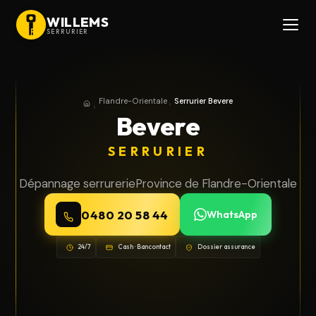
WILLEMS
SERRURIER
Flandre-Orientale
Serrurier Bevere
Accueil
Province de Flandre-Orientale
Bevere
SERRURIER
Dépannage serrurerie
Province de Flandre-Orientale
0480 20 58 44
WhatsApp
24/7
Cash · Bancontact
Dossier assurance