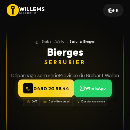
WILLEMS
FR
SERRURIER
Brabant Wallon
Serrurier Bierges
Accueil
Province du Brabant Wallon
Bierges
SERRURIER
Dépannage serrurerie
Province du Brabant Wallon
0480 20 58 44
WhatsApp
24/7
Cash · Bancontact
Dossier assurance