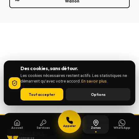
Wallon
Des cookies, sans détour.
Les cookies nécessaires restent actifs. Les statistiques ne
démarrent qu’avec votre accord.
En savoir plus
.
Tout accepter
Options
Appeler
Accueil
Services
Zones
WhatsApp
WILLEMS
SERRURIER