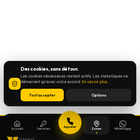
Des cookies, sans détour.
Les cookies nécessaires restent actifs. Les statistiques ne
démarrent qu’avec votre accord.
En savoir plus
.
Tout accepter
Options
Appeler
Accueil
Services
Zones
WhatsApp
WILLEMS
SERRURIER