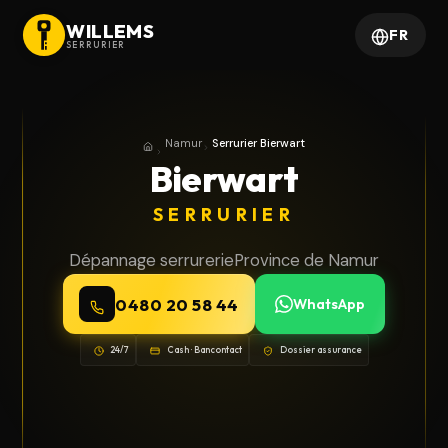
WILLEMS
FR
SERRURIER
Namur
Serrurier Bierwart
Accueil
Province de Namur
Bierwart
SERRURIER
Dépannage serrurerie
Province de Namur
0480 20 58 44
WhatsApp
24/7
Cash · Bancontact
Dossier assurance