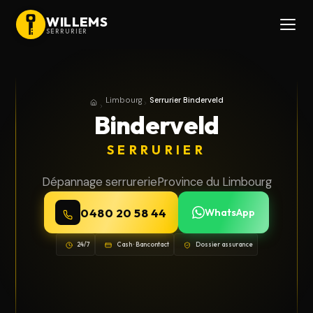
WILLEMS
SERRURIER
Limbourg
Serrurier Binderveld
Accueil
Province du Limbourg
Binderveld
SERRURIER
Dépannage serrurerie
Province du Limbourg
0480 20 58 44
WhatsApp
24/7
Cash · Bancontact
Dossier assurance