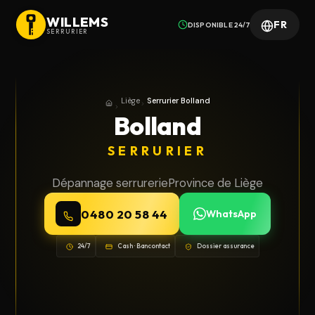
WILLEMS
FR
DISPONIBLE 24/7
SERRURIER
Liège
Serrurier Bolland
Accueil
Province de Liège
Bolland
SERRURIER
Dépannage serrurerie
Province de Liège
0480 20 58 44
WhatsApp
24/7
Cash · Bancontact
Dossier assurance