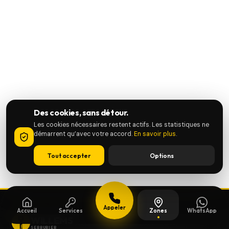
Des cookies, sans détour.
Les cookies nécessaires restent actifs. Les statistiques ne
démarrent qu’avec votre accord.
En savoir plus
.
Tout accepter
Options
Appeler
Accueil
Services
Zones
WhatsApp
WILLEMS
SERRURIER