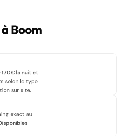
r à Boom
170€ la nuit et
ts selon le type
ion sur site.
ming exact au
Disponibles