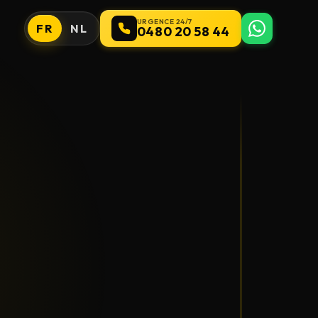
URGENCE 24/7
FR
NL
0480 20 58 44