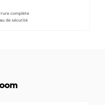
errure complète
eau de sécurité
 Boom