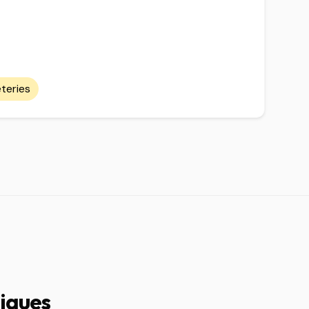
teries
tiques