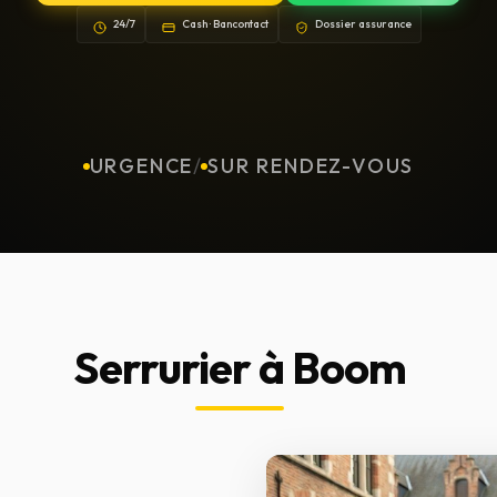
24/7
Cash · Bancontact
Dossier assurance
URGENCE
/
SUR RENDEZ-VOUS
Serrurier à Boom