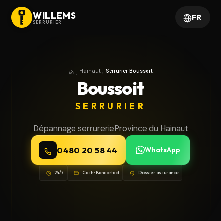
WILLEMS
FR
SERRURIER
Hainaut
Serrurier Boussoit
Accueil
Province du Hainaut
Boussoit
SERRURIER
Dépannage serrurerie
Province du Hainaut
0480 20 58 44
WhatsApp
24/7
Cash · Bancontact
Dossier assurance