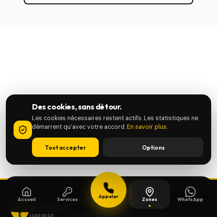
Des cookies, sans détour.
Les cookies nécessaires restent actifs. Les statistiques ne
démarrent qu’avec votre accord.
En savoir plus
.
Tout accepter
Options
Appeler
Accueil
Services
Zones
WhatsApp
WILLEMS
SERRURIER