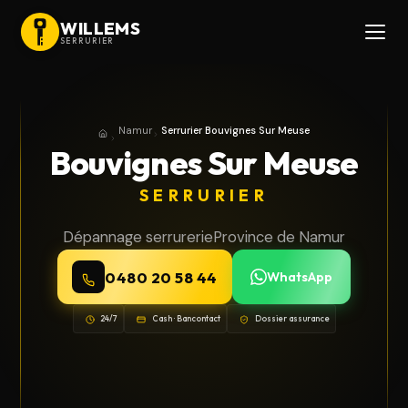
WILLEMS
SERRURIER
Namur
Serrurier Bouvignes Sur Meuse
Accueil
Province de Namur
Bouvignes Sur Meuse
SERRURIER
Dépannage serrurerie
Province de Namur
0480 20 58 44
WhatsApp
24/7
Cash · Bancontact
Dossier assurance