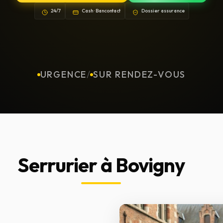
24/7
Cash · Bancontact
Dossier assurance
URGENCE
/
SUR RENDEZ-VOUS
Serrurier à Bovigny