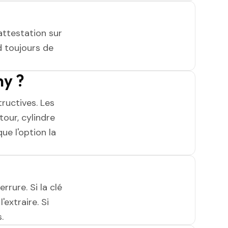
attestation sur
 toujours de
ny ?
ructives. Les
tour, cylindre
ue l'option la
rrure. Si la clé
'extraire. Si
.