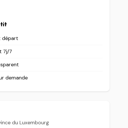
tit
t départ
 7j/7
nsparent
sur demande
ovince du Luxembourg