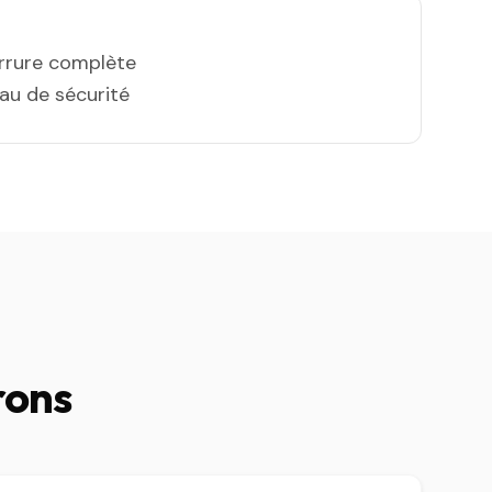
errure complète
eau de sécurité
rons