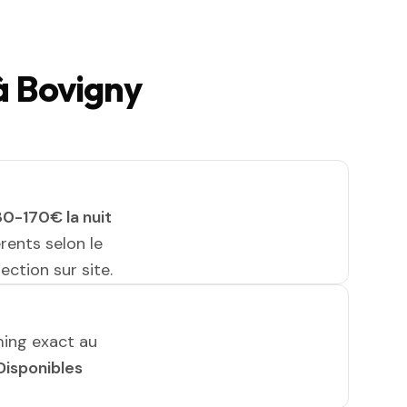
à Bovigny
30-170€ la nuit
érents selon le
ection sur site.
ming exact au
Disponibles