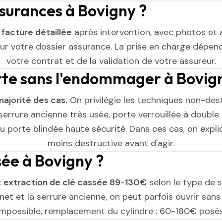
ssurances à Bovigny ?
e
facture détaillée
après intervention, avec photos et 
r votre dossier assurance. La prise en charge dépend
votre contrat et de la validation de votre assureur.
rte sans l'endommager à Bovig
majorité des cas.
On privilégie les techniques non-dest
serrure ancienne très usée, porte verrouillée à double 
 porte blindée haute sécurité. Dans ces cas, on expliq
moins destructive avant d'agir.
sée à Bovigny ?
:
extraction de clé cassée 89-130€
selon le type de se
et et la serrure ancienne, on peut parfois ouvrir sans l
impossible, remplacement du cylindre : 60-180€ posés