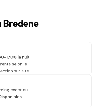
à Bredene
30-170€ la nuit
érents selon le
ection sur site.
iming exact au
Disponibles