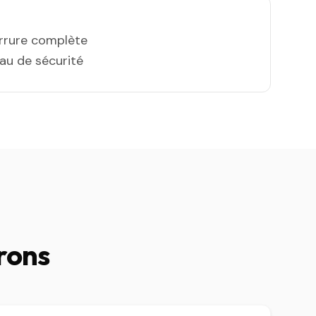
errure complète
eau de sécurité
rons