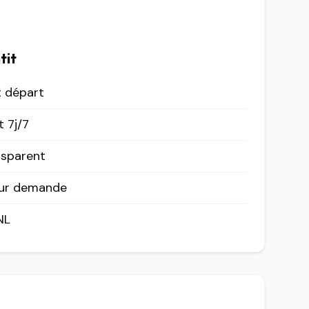
tit
t départ
 7j/7
nsparent
sur demande
NL