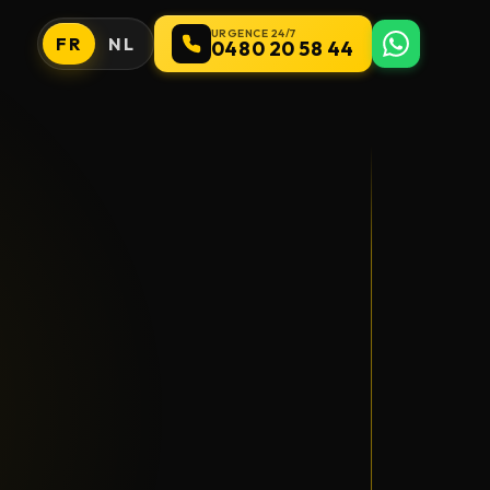
URGENCE 24/7
FR
NL
0480 20 58 44