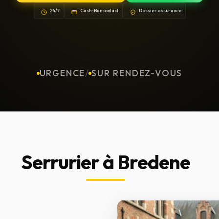
24/7
Cash · Bancontact
Dossier assurance
URGENCE
/
SUR RENDEZ-VOUS
Serrurier à Bredene