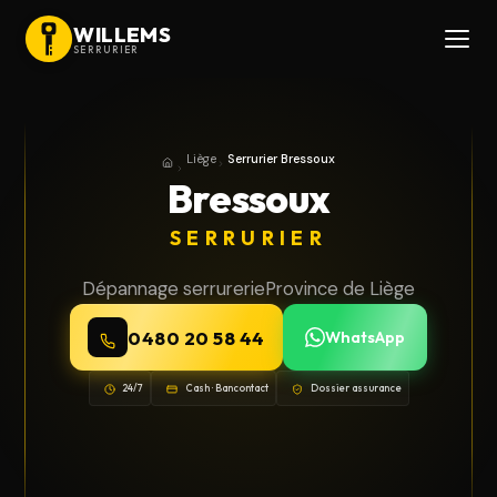
WILLEMS
SERRURIER
Liège
Serrurier Bressoux
Accueil
Province de Liège
Bressoux
SERRURIER
Dépannage serrurerie
Province de Liège
0480 20 58 44
WhatsApp
24/7
Cash · Bancontact
Dossier assurance